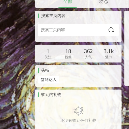
全部
动态
搜索主页内容
1
18
362
3.1k
关注
粉丝
人气
魅力
头衔
签到达人
收到的礼物
还没有收到任何礼物