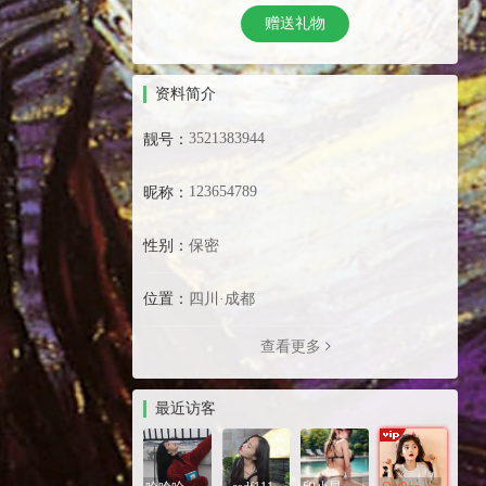
赠送礼物
资料简介
3521383944
靓号：
123654789
昵称：
性别：
保密
位置：
四川·成都
查看更多
最近访客