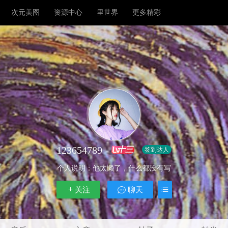
次元美图
资源中心
里世界
更多精彩
123654789
十三
签到达人
个人说明：
他太懒了，什么都没有写
关注
聊天