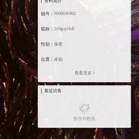
资料简介
3090036902
靓号：
2x9gcp1h4l
昵称：
性别：
保密
位置：
未知
查看更多
最近访客
暂没有数据