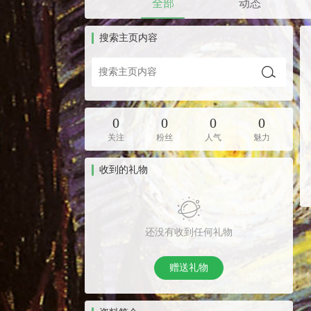
全部
动态
搜索主页内容
0
0
0
0
关注
粉丝
人气
魅力
收到的礼物
还没有收到任何礼物
赠送礼物