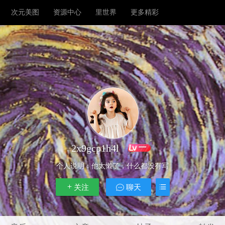
次元美图
资源中心
里世界
更多精彩
2x9gcp1h4l
一
个人说明：
他太懒了，什么都没有写
关注
聊天