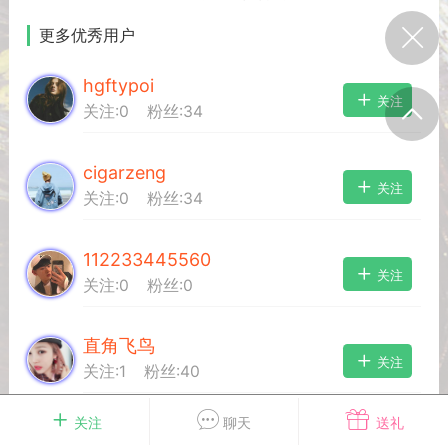
我的宠物
摇钱树
匿名吐槽
挑战大比拼
更多优秀用户
hgftypoi
关注
关注:
0
粉丝:
34
每日打卡
cigarzeng
十三
onijiang
黑丝爱好者
关注
关注:
0
粉丝:
34
21-04-08 13:11
电脑端
网站公告
公告】不会解压&&网站帮助看这里&&
112233445560
程&&VIP介绍
关注
关注:
0
粉丝:
0
压：由于采用了特殊的压缩方式，所以盗
解压软件是无法解压本站压缩包的。 推荐
直角飞鸟
工具电脑:好压 官方：
关注
关注:
1
粉丝:
40
/haozip.234...
关注
聊天
送礼
99999999666