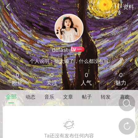
资料
一
defast
个人说明：他太懒了，什么都没有写
0
0
0
0
粉丝
关注
人气
魅力
全部
动态
音乐
文章
帖子
转发
喜欢
金币/会员充值
商城
签到
任务中心
Ta还没有发布任何内容