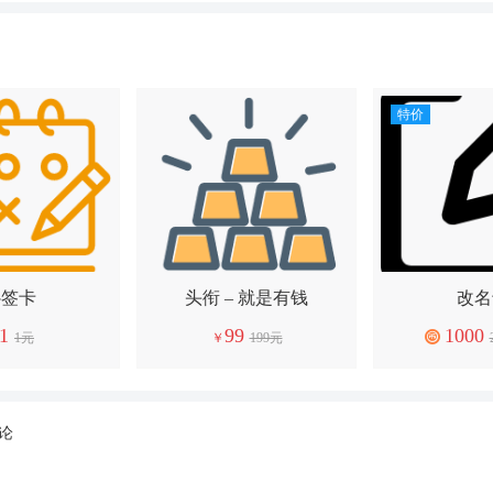
特价
补签卡
头衔 – 就是有钱
改名
1
99
1000
1元
￥
199元
论