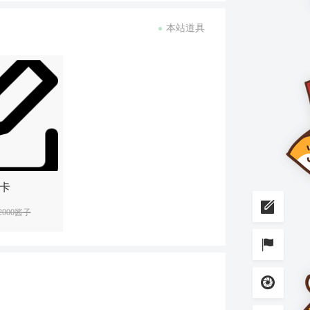
本站道具
卡
2000酱子