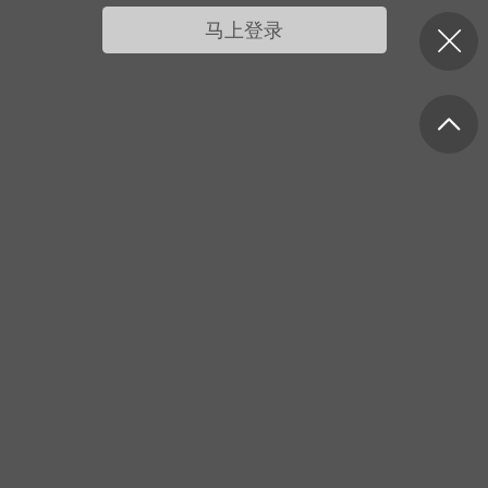
我的宠物
摇钱树
匿名吐槽
挑战大比拼
马上登录
每日打卡
十三
onijiang
黑丝爱好者
21-04-08 13:11
电脑端
网站公告
公告】不会解压&&网站帮助看这里&&
程&&VIP介绍
压：由于采用了特殊的压缩方式，所以盗
解压软件是无法解压本站压缩包的。 推荐
工具电脑:好压 官方：
/haozip.234...