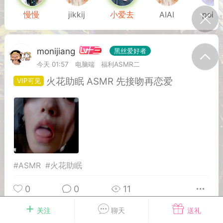
我的宠物
摇钱树
匿名吐槽
挑战大比拼
慢慢
jikkij
小爱去
AIAI
poilkj
十三
monijiang
黑丝爱好者
每日打卡
今天 01:57
电脑端
福利ASMR二
火花助眠 ASMR 先接吻再恋爱
十三
onijiang
黑丝爱好者
21-04-08 13:11
电脑端
网站公告
公告】不会解压&&网站帮助看这里&&
程&&VIP介绍
压：由于采用了特殊的压缩方式，所以盗
解压软件是无法解压本站压缩包的。 推荐
#
ASMR
#
火花助眠
工具电脑:好压 官方：
/haozip.234...
0
0
11
关注
聊天
送礼
十三
黑丝爱好者