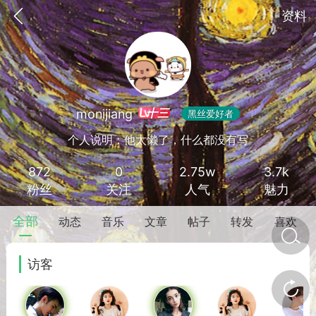
资料
十三
monijiang
黑丝爱好者
个人说明：他太懒了，什么都没有写
872
0
2.75w
3.7k
粉丝
关注
人气
魅力
全部
动态
音乐
文章
帖子
转发
喜欢
金币/会员充值
商城
签到
任务中心
访客