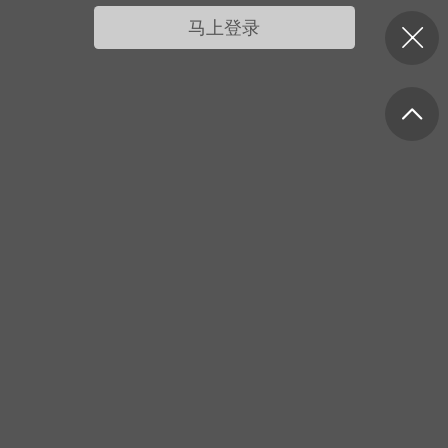
我的宠物
摇钱树
匿名吐槽
挑战大比拼
马上登录
每日打卡
十三
onijiang
黑丝爱好者
21-04-08 13:11
电脑端
网站公告
公告】不会解压&&网站帮助看这里&&
程&&VIP介绍
压：由于采用了特殊的压缩方式，所以盗
解压软件是无法解压本站压缩包的。 推荐
工具电脑:好压 官方：
/haozip.234...