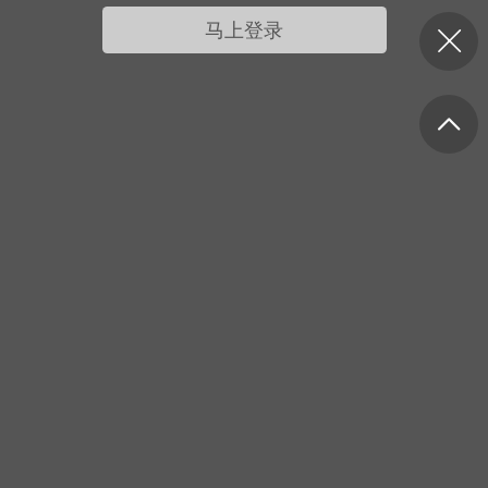
我的宠物
摇钱树
匿名吐槽
挑战大比拼
马上登录
每日打卡
十三
onijiang
黑丝爱好者
21-04-08 13:11
电脑端
网站公告
公告】不会解压&&网站帮助看这里&&
程&&VIP介绍
压：由于采用了特殊的压缩方式，所以盗
解压软件是无法解压本站压缩包的。 推荐
工具电脑:好压 官方：
/haozip.234...