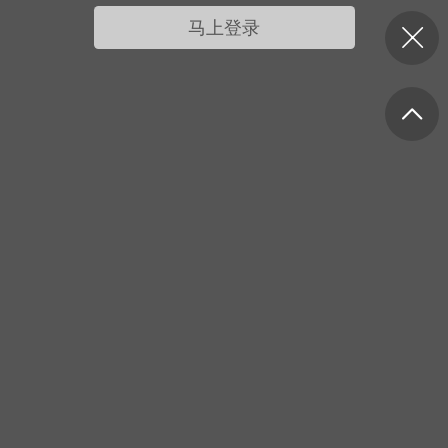
我的宠物
摇钱树
匿名吐槽
挑战大比拼
马上登录
每日打卡
十三
onijiang
黑丝爱好者
21-04-08 13:11
电脑端
网站公告
公告】不会解压&&网站帮助看这里&&
程&&VIP介绍
压：由于采用了特殊的压缩方式，所以盗
解压软件是无法解压本站压缩包的。 推荐
工具电脑:好压 官方：
/haozip.234...