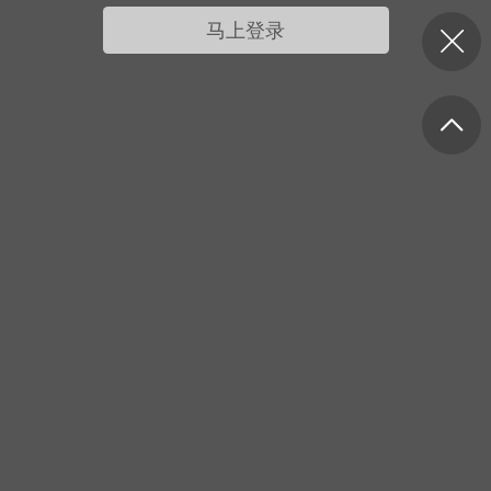
我的宠物
摇钱树
匿名吐槽
挑战大比拼
马上登录
每日打卡
十三
onijiang
黑丝爱好者
21-04-08 13:11
电脑端
网站公告
公告】不会解压&&网站帮助看这里&&
程&&VIP介绍
压：由于采用了特殊的压缩方式，所以盗
解压软件是无法解压本站压缩包的。 推荐
工具电脑:好压 官方：
/haozip.234...