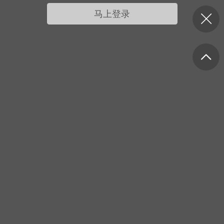
我的宠物
摇钱树
匿名吐槽
挑战大比拼
马上登录
每日打卡
十三
onijiang
黑丝爱好者
21-04-08 13:11
电脑端
网站公告
公告】不会解压&&网站帮助看这里&&
程&&VIP介绍
压：由于采用了特殊的压缩方式，所以盗
解压软件是无法解压本站压缩包的。 推荐
工具电脑:好压 官方：
/haozip.234...