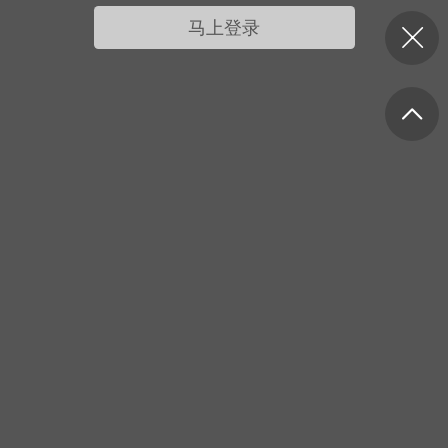
我的宠物
摇钱树
匿名吐槽
挑战大比拼
马上登录
每日打卡
十三
onijiang
黑丝爱好者
21-04-08 13:11
电脑端
网站公告
公告】不会解压&&网站帮助看这里&&
程&&VIP介绍
压：由于采用了特殊的压缩方式，所以盗
解压软件是无法解压本站压缩包的。 推荐
工具电脑:好压 官方：
/haozip.234...