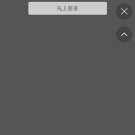
我的宠物
摇钱树
匿名吐槽
挑战大比拼
马上登录
每日打卡
十三
onijiang
黑丝爱好者
21-04-08 13:11
电脑端
网站公告
公告】不会解压&&网站帮助看这里&&
程&&VIP介绍
压：由于采用了特殊的压缩方式，所以盗
解压软件是无法解压本站压缩包的。 推荐
工具电脑:好压 官方：
/haozip.234...