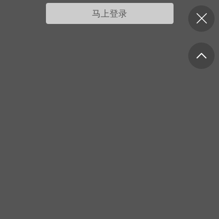
我的宠物
摇钱树
匿名吐槽
挑战大比拼
马上登录
每日打卡
十三
onijiang
黑丝爱好者
21-04-08 13:11
电脑端
网站公告
公告】不会解压&&网站帮助看这里&&
程&&VIP介绍
压：由于采用了特殊的压缩方式，所以盗
解压软件是无法解压本站压缩包的。 推荐
工具电脑:好压 官方：
/haozip.234...