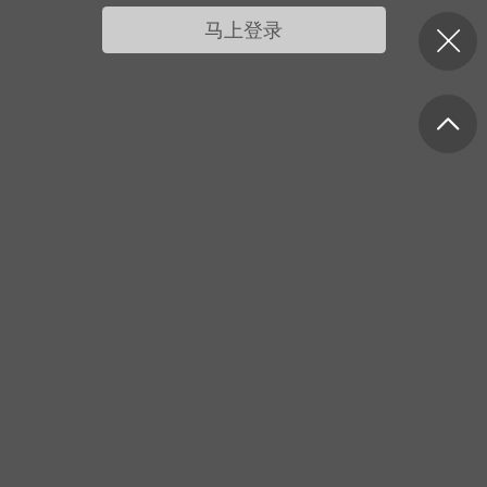
我的宠物
摇钱树
匿名吐槽
挑战大比拼
马上登录
每日打卡
十三
onijiang
黑丝爱好者
21-04-08 13:11
电脑端
网站公告
公告】不会解压&&网站帮助看这里&&
程&&VIP介绍
压：由于采用了特殊的压缩方式，所以盗
解压软件是无法解压本站压缩包的。 推荐
工具电脑:好压 官方：
/haozip.234...