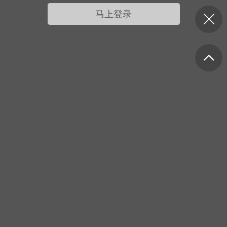
我的宠物
摇钱树
匿名吐槽
挑战大比拼
马上登录
每日打卡
十三
onijiang
黑丝爱好者
21-04-08 13:11
电脑端
网站公告
公告】不会解压&&网站帮助看这里&&
程&&VIP介绍
压：由于采用了特殊的压缩方式，所以盗
解压软件是无法解压本站压缩包的。 推荐
工具电脑:好压 官方：
/haozip.234...