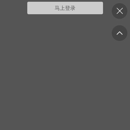
我的宠物
摇钱树
匿名吐槽
挑战大比拼
马上登录
每日打卡
十三
onijiang
黑丝爱好者
21-04-08 13:11
电脑端
网站公告
公告】不会解压&&网站帮助看这里&&
程&&VIP介绍
压：由于采用了特殊的压缩方式，所以盗
解压软件是无法解压本站压缩包的。 推荐
工具电脑:好压 官方：
/haozip.234...