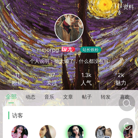
资料
九
mmorpg
站长铁粉
个人说明：他太懒了，什么都没有写
11
37
1.3k
2k
粉丝
关注
人气
魅力
全部
动态
音乐
文章
帖子
转发
喜欢
金币/会员充值
商城
签到
任务中心
访客