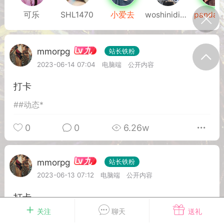
我的宠物
摇钱树
匿名吐槽
挑战大比拼
可乐
SHL1470
小爱去
woshinidievv
pandab
九
mmorpg
站长铁粉
每日打卡
2023-06-14 07:04
电脑端
公开内容
打卡
十三
onijiang
黑丝爱好者
#
#动态*
21-04-08 13:11
电脑端
网站公告
公告】不会解压&&网站帮助看这里&&
0
0
6.26w
程&&VIP介绍
压：由于采用了特殊的压缩方式，所以盗
九
mmorpg
站长铁粉
解压软件是无法解压本站压缩包的。 推荐
2023-06-13 07:12
电脑端
公开内容
工具电脑:好压 官方：
/haozip.234...
打卡
关注
聊天
送礼
#
#动态*