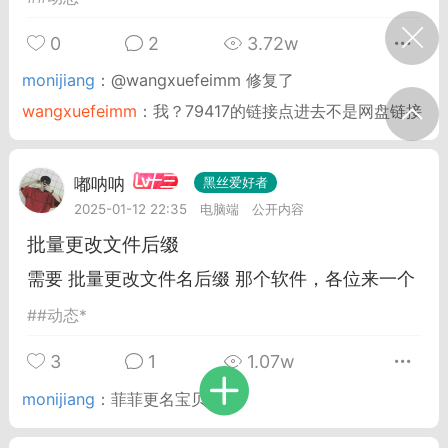
我的宠物
摇钱树
匿名吐槽
挑战大比拼
0
2
3.72w
monijiang
：
@wangxuefeimm 修复了
wangxuefeimm
：
我？79417的链接点进去不是网盘链接
每日打卡
十三
十三
onijiang
黑丝爱好者
嘟呐呐
黑丝爱好者
21-04-08 13:11
电脑端
网站公告
2025-01-12 22:35
电脑端
公开内容
公告】不会解压&&网站帮助看这里&&
批量更改文件后缀
程&&VIP介绍
需要 批量更改文件名后缀 那个软件，各位来一个
压：由于采用了特殊的压缩方式，所以盗
#
#动态*
解压软件是无法解压本站压缩包的。 推荐
工具电脑:好压 官方：
3
1
1.07w
/haozip.234...
monijiang
：
菲菲更名宝贝