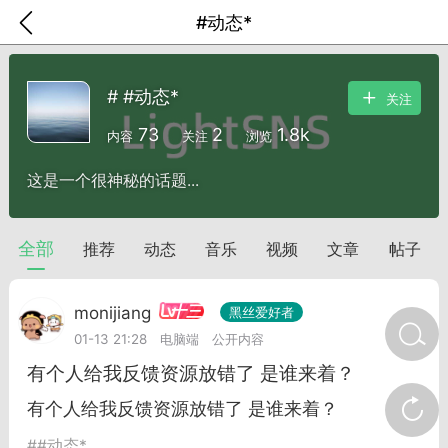
#动态*
# #动态*
关注
73
2
1.8k
内容
关注
浏览
这是一个很神秘的话题...
全部
推荐
动态
音乐
视频
文章
帖子
十三
monijiang
黑丝爱好者
01-13 21:28
电脑端
公开内容
金币/会员充值
商城
签到
任务中心
有个人给我反馈资源放错了 是谁来着？
有个人给我反馈资源放错了 是谁来着？
#
#动态*