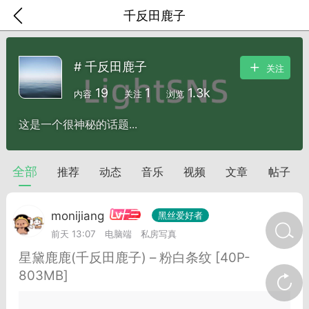
千反田鹿子
# 千反田鹿子
关注
19
1
1.3k
内容
关注
浏览
这是一个很神秘的话题...
全部
推荐
动态
音乐
视频
文章
帖子
十三
monijiang
黑丝爱好者
前天 13:07
电脑端
私房写真
金币/会员充值
商城
签到
任务中心
星黛鹿鹿(千反田鹿子) – 粉白条纹 [40P-
803MB]