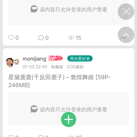
我的宠物
摇钱树
匿名吐槽
挑战大比拼
该内容只允许登录的用户查看
每日打卡
0
0
15
十三
onijiang
黑丝爱好者
十三
monijiang
黑丝爱好者
21-04-08 13:11
电脑端
网站公告
07-23 22:30
电脑端
COS摄影
公告】不会解压&&网站帮助看这里&&
星黛鹿鹿(千反田鹿子) – 敦煌舞姬 [59P-
程&&VIP介绍
246MB]
压：由于采用了特殊的压缩方式，所以盗
解压软件是无法解压本站压缩包的。 推荐
工具电脑:好压 官方：
该内容只允许登录的用户查看
/haozip.234...