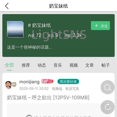
奶宝妹纸
# 奶宝妹纸
关注
72
9
2.3k
内容
关注
浏览
这是一个很神秘的话题...
全部
推荐
动态
音乐
视频
文章
帖子
十三
monijiang
黑丝爱好者
2025-05-11 20:52
电脑端
私房写真
金币/会员充值
商城
签到
任务中心
奶宝妹纸 – 呼之欲出 [12P5V-109MB]