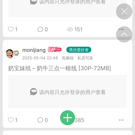
该内容只允许登录的用户查看
我的宠物
摇钱树
匿名吐槽
挑战大比拼
1
0
151
每日打卡
十三
monijiang
黑丝爱好者
十三
onijiang
黑丝爱好者
2025-05-04 22:48
电脑端
私房写真
21-04-08 13:11
电脑端
网站公告
奶宝妹纸 – 奶牛三点一根线 [30P-72MB]
公告】不会解压&&网站帮助看这里&&
程&&VIP介绍
压：由于采用了特殊的压缩方式，所以盗
该内容只允许登录的用户查看
解压软件是无法解压本站压缩包的。 推荐
工具电脑:好压 官方：
/haozip.234...
1
0
385