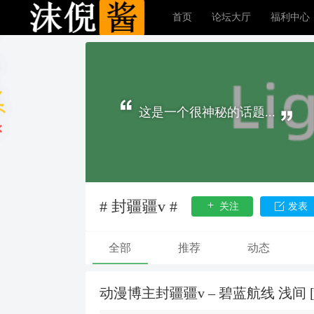
首页
论坛大厅
福利中心
这是一个很神秘的话题...
# 封疆疆v #
关注
发表
全部
推荐
动态
动漫博主封疆疆v – 碧蓝航线 浅间 [38