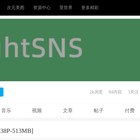
次元美图
资源中心
里世界
更多精彩
2k浏览
84内容
3
关注
音乐
视频
文章
帖子
付费
P-513MB]