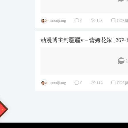
monijiang
0
148
COS
动漫博主封疆疆v – 蕾姆花嫁 [26P-1
monijiang
0
112
COS