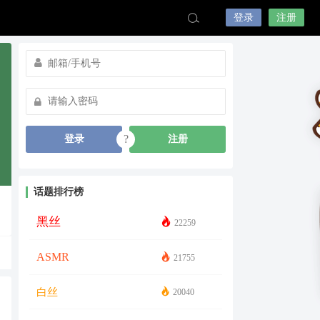
登录
注册
?
登录
注册
话题排行榜
黑丝
22259
ASMR
21755
白丝
20040