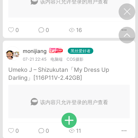
该内容只允许登录的用户查看
我的宠物
摇钱树
匿名吐槽
挑战大比拼
0
0
16
每日打卡
十三
monijiang
黑丝爱好者
十三
onijiang
黑丝爱好者
07-21 22:45
电脑端
COS摄影
21-04-08 13:11
电脑端
网站公告
Umeko J – Shizukutan「My Dress Up
公告】不会解压&&网站帮助看这里&&
Darling」[116P11V-2.42GB]
程&&VIP介绍
压：由于采用了特殊的压缩方式，所以盗
解压软件是无法解压本站压缩包的。 推荐
该内容只允许登录的用户查看
工具电脑:好压 官方：
/haozip.234...
0
0
11