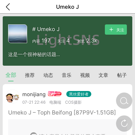
Umeko J
# Umeko J
关注
197
4
2.3k
内容
关注
浏览
这是一个很神秘的话题...
全部
推荐
动态
音乐
视频
文章
帖子
十三
monijiang
黑丝爱好者
07-21 22:46
电脑端
COS摄影
金币/会员充值
商城
签到
任务中心
Umeko J – Toph Beifong [87P9V-1.51GB]