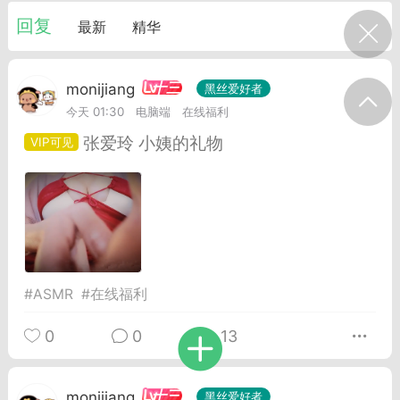
我的宠物
摇钱树
匿名吐槽
挑战大比拼
回复
最新
精华
十三
monijiang
黑丝爱好者
每日打卡
今天 01:30
电脑端
在线福利
张爱玲 小姨的礼物
十三
onijiang
黑丝爱好者
21-04-08 13:11
电脑端
网站公告
公告】不会解压&&网站帮助看这里&&
程&&VIP介绍
压：由于采用了特殊的压缩方式，所以盗
解压软件是无法解压本站压缩包的。 推荐
#
ASMR
#
在线福利
工具电脑:好压 官方：
0
0
13
/haozip.234...
十三
monijiang
黑丝爱好者