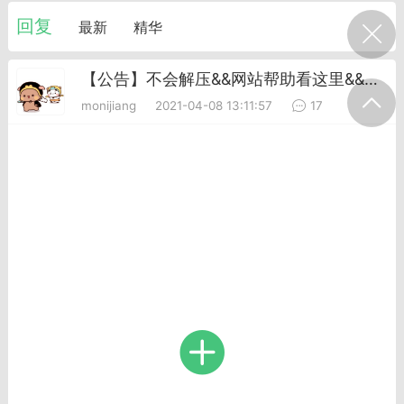
我的宠物
摇钱树
匿名吐槽
挑战大比拼
回复
最新
精华
【公告】不会解压&&网站帮助看这里&&秒传码教程&&VIP介绍
每日打卡
monijiang
2021-04-08 13:11:57
17
十三
onijiang
黑丝爱好者
21-04-08 13:11
电脑端
网站公告
公告】不会解压&&网站帮助看这里&&
程&&VIP介绍
压：由于采用了特殊的压缩方式，所以盗
解压软件是无法解压本站压缩包的。 推荐
工具电脑:好压 官方：
/haozip.234...